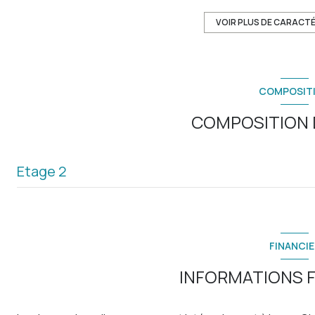
exposition Nord-Ouest
VOIR PLUS DE CARACT
2ème étage
COMPOSIT
ascenseur
COMPOSITION D
terrasse
Etage 2
entrée
salon/sejour
FINANCIE
chambre
INFORMATIONS F
salle de bain