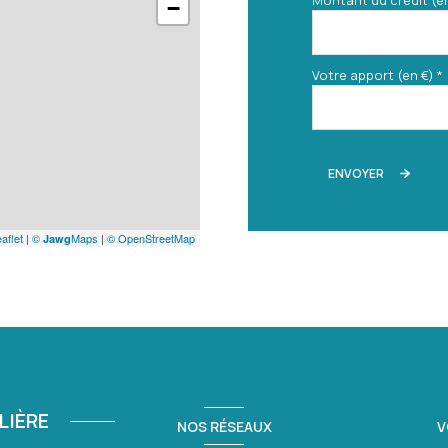
Montant du crédit (e
−
Votre apport (en €) *
ENVOYER
aflet
|
©
Maps
|
© OpenStreetMap
Jawg
LIÈRE
NOS RÉSEAUX
V