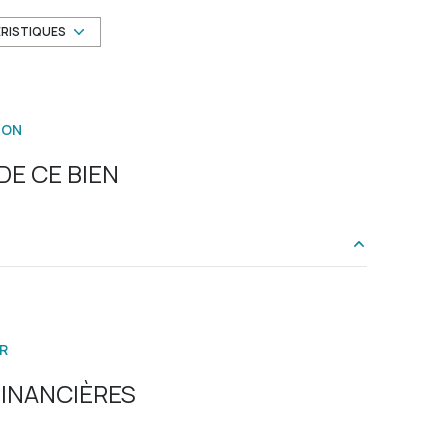
6 niveau(x)
ÉRISTIQUES
6 étage(s)
ION
vue Dégagée
E CE BIEN
interphone
4.70 m²
18.46 m²
R
12.63 m²
INANCIÈRES
4.87 m²