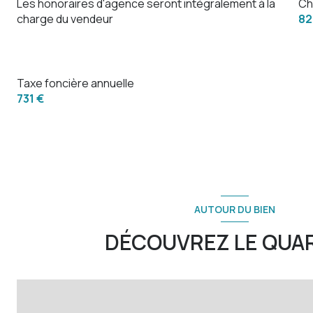
Les honoraires d'agence seront intégralement à la
Ch
terrasse
charge du vendeur
82
Taxe foncière annuelle
731 €
AUTOUR DU BIEN
DÉCOUVREZ LE QUA