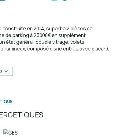
e construite en 2014, superbe 2 pièces de
ace de parking à 25000€ en supplément.
n état général, double vitrage, volets
ges, lumineux, composé d'une entrée avec placard,
uverte et une vaste chambre avec placard. Proche
ité à saisir !
US
sé sont disponibles sur le site
Géorisques
TIQUE
ERGETIQUES