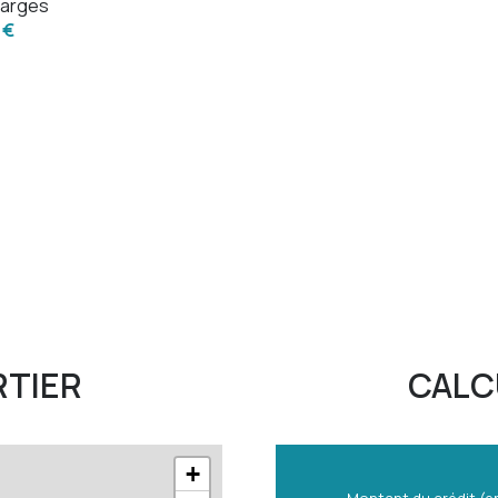
arges
5.60 m²
 €
RTIER
CALC
+