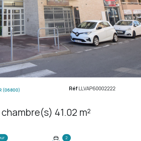
Réf
LLVAP60002222
 (06800)
Appartement 2 pièce(s) 1 chambre(s) 41.02 m²
eur
2