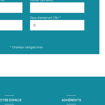
n €)*
Durée (années)*
Taux d'emprunt (%) *
* Champs obligatoires
OTRE ESPACE
ADHÉRENTS