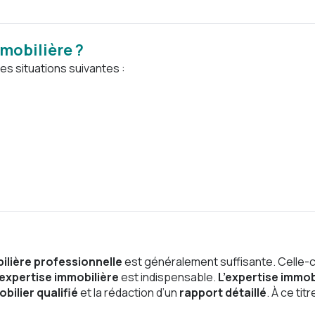
mmobilière ?
es situations suivantes :
ilière professionnelle
est généralement suffisante.
Celle-c
expertise immobilière
est indispensable.
L’expertise immob
bilier qualifié
et la rédaction d’un
rapport détaillé
. À ce titr