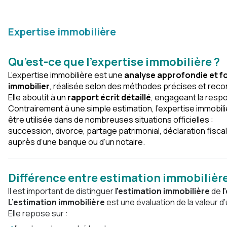
Expertise immobilière
Qu’est-ce que l’expertise immobilière ?
L’expertise immobilière est une
analyse approfondie et fo
immobilier
, réalisée selon des méthodes précises et rec
Elle aboutit à un
rapport écrit détaillé
, engagea
nt la respo
Contrairement à une simple estimation, l’expertise immobil
être utilisée dans de nombreuses situations officielles :
succession, divorce, partage patrimonial, déclaration fis
auprès d’une banque ou d’un notaire.
Différence entre estimation immobilière
Il est important de distinguer
l’estimation immobilière
de
l
L’estimation immobilière
est une évaluation de la valeur d
Elle repose sur :