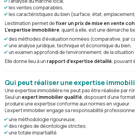
l’analyse du marché local,
les ventes comparables,
les caractéristiques du bien (surface, état, emplacement,
L’estimation permet de
fixer un prix de mise en vente co
L’expertise immobilière
, quant à elle, est une démarche b
des méthodes d’évaluation normées (comparative, par capit
une analyse juridique, technique et économique du bien,
un examen approfondi de l’environnement, de la situation
Elle donne lieu à un
rapport d’expertise détaillé
, pouvant 
Qui peut réaliser une expertise immobili
Une expertise immobilière ne peut pas être réalisée par n’
Seul un
expert immobilier qualifié
, disposant d’une format
produire une expertise conforme aux normes en vigueur.
L’expert immobilier engage sa responsabilité professionnell
une méthodologie rigoureuse,
des règles de déontologie strictes,
une totale impartialité.