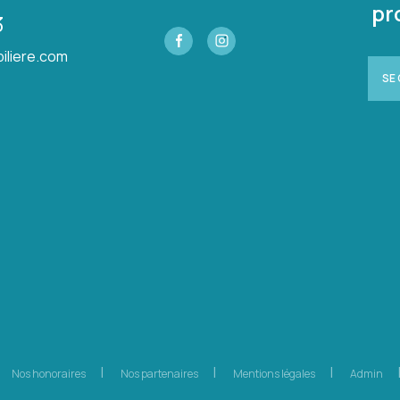
pr
3
iliere.com
SE
Nos honoraires
Nos partenaires
Mentions légales
Admin