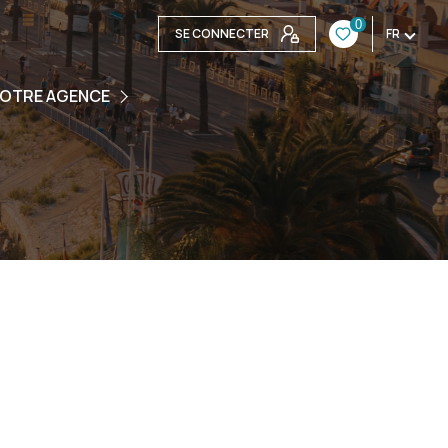
0
SE CONNECTER
FR
ENCE
OTRE AGENCE
UIPE
S CONTACTER