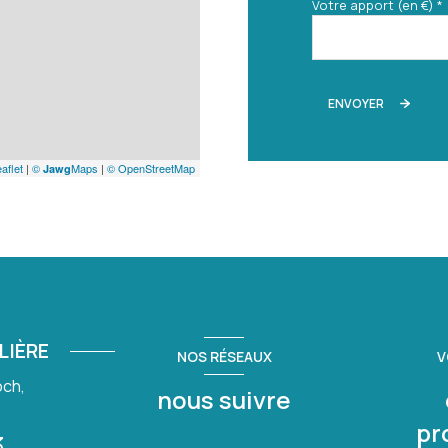
Votre apport (en €) *
ENVOYER
aflet
|
©
Maps
|
© OpenStreetMap
Jawg
LIÈRE
NOS RÉSEAUX
V
och,
nous suivre
pr
3