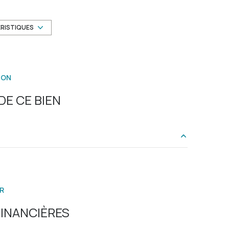
Chauffage individuel : air pulsé (climatisation)
ÉRISTIQUES
exposition Est-Ouest
ION
vue Dégagée sur ville de St Paul
E CE BIEN
terrasse
8.70 m²
3.60 m²
R
23.40 m²
INANCIÈRES
10.10 m²