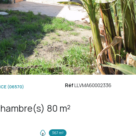
Réf
LLVMA60002336
CE (06570)
Maison 3 pièce(s) 2 chambre(s) 80 m²
367 m²