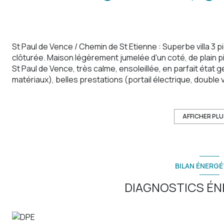
St Paul de Vence / Chemin de St Etienne : Superbe villa 3 
clôturée. Maison légèrement jumelée d'un coté, de plain pie
St Paul de Vence, très calme, ensoleillée, en parfait état
matériaux), belles prestations (portail électrique, double 
buanderie, deux belles chambres, une grande salle de bain
l'italienne et WC, une cuisine indépendante équipée, un 
apparentes, cheminée), combles, une jolie terrasse, une cu
AFFICHER PL
entretenu et arboré. Possibilité de stationner 2 véhicules 
recharge) et stationnement facile dans la rue. Possibilité
coeur à saisir d'urgence !!
BILAN ÉNERGÉ
Les informations sur les risques auxquels ce bien est expo
DIAGNOSTICS ÉN