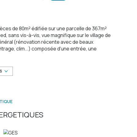
pièces de 80m² édifiée sur une parcelle de 367m²
d, sans vis-à-vis, vue magnifique sur le village de
 général (rénovation récente avec de beaux
vitrage, clim...) composée d'une entrée, une
 sobre et raffinée avec baignoire, douche à
vaste séjour avec beaucoup de cachet (poutres
isine d'été, un cabanon, un beau jardin plat,
US
sur le terrain (avec bornes électriques de
 4 pièces en reconfigurant la maison. Coup de
TIQUE
sé sont disponibles sur le site
Géorisques
ERGETIQUES