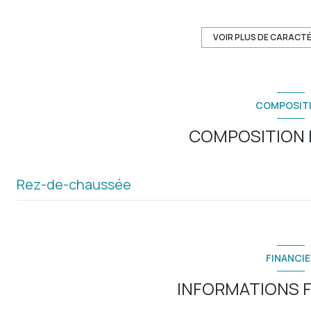
cuisine séparée (semi-équipée)
VOIR PLUS DE CARACT
2 parking(s)
COMPOSIT
1 niveau(x)
COMPOSITION D
cave
Rez-de-chaussée
entrée
buanderie
FINANCIE
salon/sejour
INFORMATIONS F
cuisine