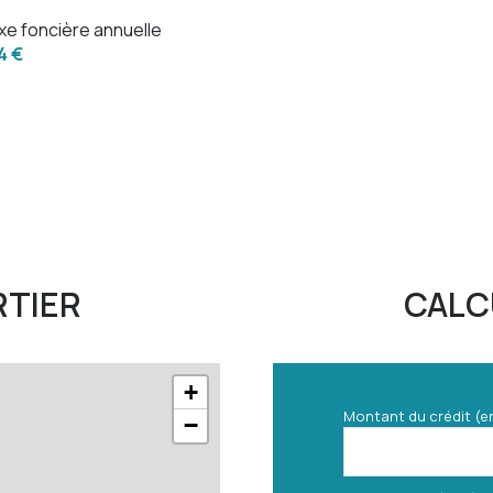
xe foncière annuelle
13.50 m²
4 €
12.50 m²
7.05 m²
35 m²
RTIER
CALC
+
Montant du crédit (e
−