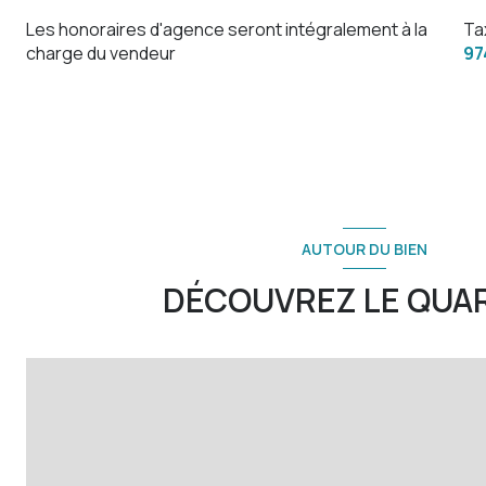
Les honoraires d'agence seront intégralement à la
Ta
chambre
charge du vendeur
97
chambre
salle de bain
terrasse
AUTOUR DU BIEN
DÉCOUVREZ LE QUA