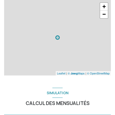
+
−
Leaflet
|
©
Maps
|
© OpenStreetMap
Jawg
SIMULATION
CALCUL DES MENSUALITÉS