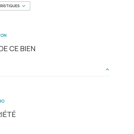
3 niveau(x)
ÉRISTIQUES
3 étage(s)
ION
vue Collines et Verdure
E CE BIEN
interphone
19.65 m²
7.30 m²
RO
10.55 m²
IÉTÉ
3.73 m²
1.43 m²