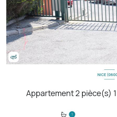
NICE (060
1