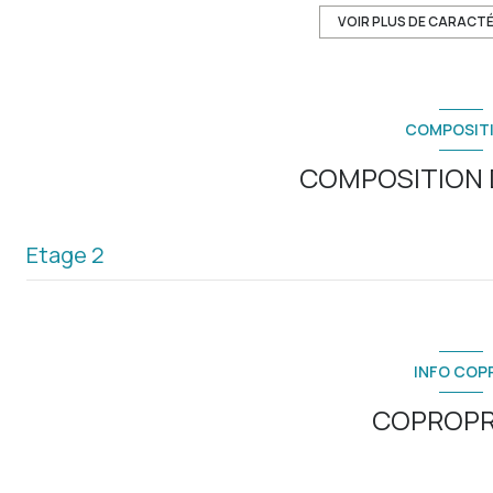
exposition Ouest
VOIR PLUS DE CARACT
2ème étage
COMPOSIT
ascenseur
COMPOSITION D
terrasse
Etage 2
quartier SAINT PIERRE DE FERIC
salon/sejour
cuisine
INFO COP
chambre
COPROPR
salle de bain
WC