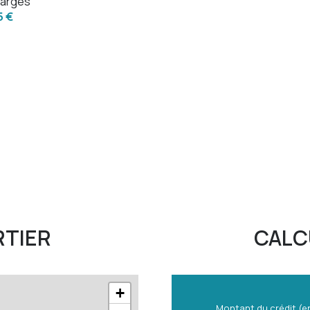
arges
5 €
RTIER
CALC
+
Montant du crédit (e