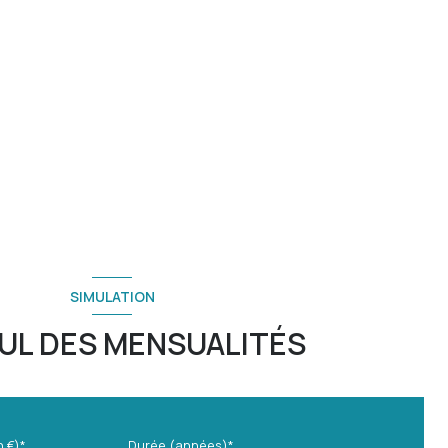
SIMULATION
UL DES MENSUALITÉS
n €)*
Durée (années)*