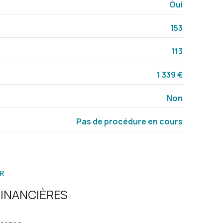
Oui
4.72 m²
153
7.80 m²
113
1 339 €
Non
Pas de procédure en cours
R
INANCIÈRES