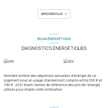
climatisé avec cuisine US équipée donnant sur un large balcon
de 7m², un dégagement, une salle d'eau avec WC et deux
chambres dont une de 8.57m² pouvant servir de chambre
AFFICHER PLUS
enfant ou de bureau. Proche Tram et toutes commodités.
Possibilité achat garage +17000€. Coup de coeur assuré!
Les informations sur les risques auxquels ce bien est exposé
sont disponibles sur le site
Géorisques
BILAN ÉNERGÉTIQUE
DIAGNOSTICS ÉNERGETIQUES
Montant estimé des dépenses annuelles d'énergie de ce
logement pour un usage standard est compris entre 530 € et
790 € . 2021 étant l'année de référence des prix de l'énergie
utilisés pour établir cette estimation.