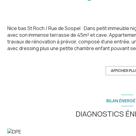
Nice bas St Roch / Rue de Sospel : Dans petit immeuble ni
avec son immense terrasse de 45m² et cave. Appartement 
travaux de rénovation à prévoir, composé d'une entrée, 
avec dressing plus une petite chambre enfant pouvant ser
WC indépendant et un double séjour donnant sur la terras
et toutes commodités. Enorme potentiel !! Possibilité ac
dans la même copropriété au 1er étage au prix de 209000€
AFFICHER PL
Les informations sur les risques auxquels ce bien est expo
BILAN ÉNERGÉ
DIAGNOSTICS ÉN