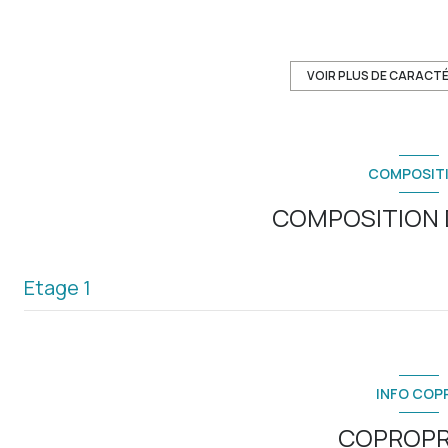
construit en 1930
Chauffage central : poêle (gaz)
VOIR PLUS DE CARACT
2 niveau(x)
COMPOSIT
2 étage(s)
COMPOSITION D
cave
Etage 1
quartier ST ROCH
entrée
salon/sejour
INFO COP
chambre
COPROPR