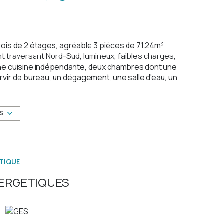
çois de 2 étages, agréable 3 pièces de 71.24m²
traversant Nord-Sud, lumineux, faibles charges,
une cuisine indépendante, deux chambres dont une
vir de bureau, un dégagement, une salle d'eau, un
se au Sud. Proche Tram, faculté St Jean d'Angély
hat d'un 4 pièces de 71m² avec terrasse de 45m²
 (création duplex possible).
US
sé sont disponibles sur le site
Géorisques
TIQUE
ERGETIQUES