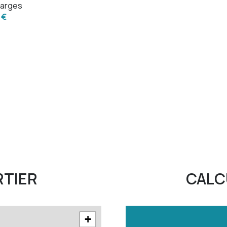
arges
 €
RTIER
CALC
+