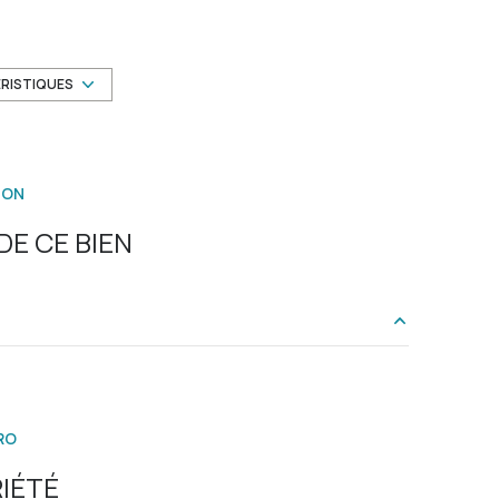
cuisine séparée
exposition Nord-Sud
ÉRISTIQUES
1er étage
ION
vue Rue
E CE BIEN
terrasse
3.1 m²
18.63 m²
RO
10.52 m²
IÉTÉ