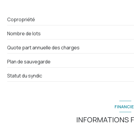
chambre
chambre
Copropriété
cuisine
Nombre de lots
salle d'eau
Quote part annuelle des charges
bureau
Dégagement
Plan de sauvegarde
WC
Statut du syndic
terrasse
FINANCIE
INFORMATIONS F