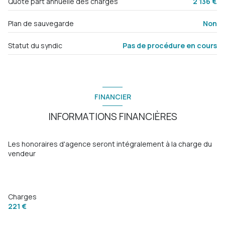
Quote part annuelle des charges
2 136 €
balcon
4.3 m²
balcon
Plan de sauvegarde
Non
Statut du syndic
Pas de procédure en cours
terrasse
interphone
FINANCIER
quartier ST ROCH
INFORMATIONS FINANCIÈRES
Les honoraires d'agence seront intégralement à la charge du
vendeur
Charges
221 €