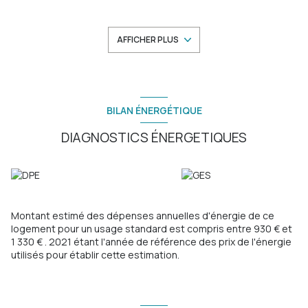
lumineux, belle hauteur sous plafond, très bon état général
(clim, double vitrage, SDE neuve...) composé d'une vaste
entrée avec placards, un séjour à l'Est avec terrasse sans vis-
AFFICHER PLUS
à-vis, une salle d'eau, un WC indépendant, une cuisine
indépendante, deux belles chambres et balcon à l'Ouest.
Proche place St Roch, Tram et toutes commodités. A saisir
rapidement !
Les informations sur les risques auxquels ce bien est exposé
BILAN ÉNERGÉTIQUE
sont disponibles sur le site
Géorisques
DIAGNOSTICS ÉNERGETIQUES
Montant estimé des dépenses annuelles d'énergie de ce
logement pour un usage standard est compris entre 930 € et
1 330 € . 2021 étant l'année de référence des prix de l'énergie
utilisés pour établir cette estimation.