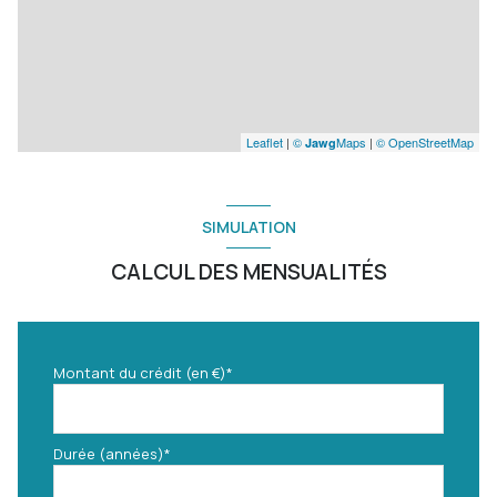
Leaflet
|
©
Maps
|
© OpenStreetMap
Jawg
SIMULATION
CALCUL DES MENSUALITÉS
Montant du crédit (en €)*
Durée (années)*