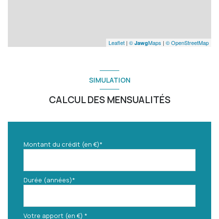
Leaflet
|
©
Maps
|
© OpenStreetMap
Jawg
SIMULATION
CALCUL DES MENSUALITÉS
Montant du crédit (en €)*
Durée (années)*
Votre apport (en €) *