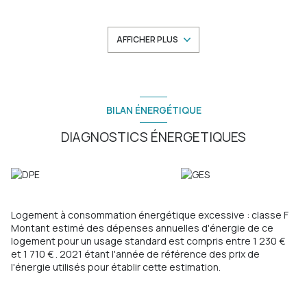
chacune, une salle de bains avec WC, grandes terrasses de
23m² et jardin de 105m². Vue panoramique mer et ville,
situation dominante, ensoleillé, combles récupérables, tout à
AFFICHER PLUS
l'égout, bassin-cuve de 6000 litres pour le jardin, toiture et
façades en bon état. Accès pédestre. A deux pas du Tram et
des commodités. A saisir sans tarder, énorme potentiel !!
Les informations sur les risques auxquels ce bien est exposé
sont disponibles sur le site
Géorisques
BILAN ÉNERGÉTIQUE
DIAGNOSTICS ÉNERGETIQUES
Logement à consommation énergétique excessive : classe F
Montant estimé des dépenses annuelles d'énergie de ce
logement pour un usage standard est compris entre 1 230 €
et 1 710 € . 2021 étant l'année de référence des prix de
l'énergie utilisés pour établir cette estimation.