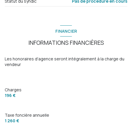
chambre
12 m²
Statut du syndic
Pas de procédure en cours
salle d'eau
3.73 m²
balcon
visiophone
FINANCIER
INFORMATIONS FINANCIÈRES
interphone
quartier Saint Roch
Les honoraires d'agence seront intégralement à la charge du
vendeur
Charges
196 €
Taxe foncière annuelle
1 260 €