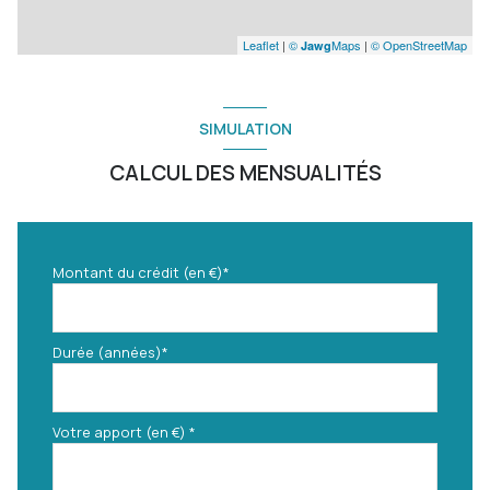
Leaflet
|
©
Maps
|
© OpenStreetMap
Jawg
SIMULATION
CALCUL DES MENSUALITÉS
Montant du crédit (en €)*
Durée (années)*
Votre apport (en €) *