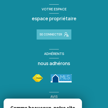
VOTRE ESPACE
espace propriétaire
SE CONNECTER
ADHÉRENTS
nous adhérons
AVIS
clients
Comme beaucoup, notre site