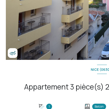
NICE (063
1
Balcon