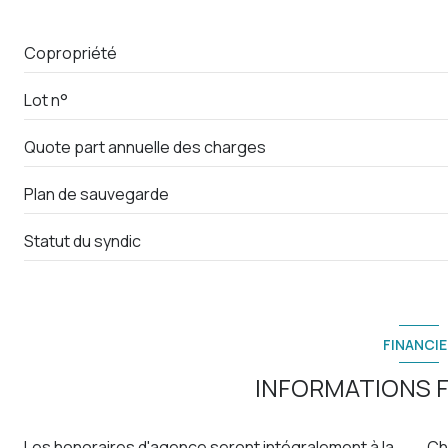
salle d'eau
Copropriété
WC
Lot n°
Placard
Quote part annuelle des charges
Plan de sauvegarde
Statut du syndic
FINANCIE
INFORMATIONS F
Les honoraires d'agence seront intégralement à la
Ch