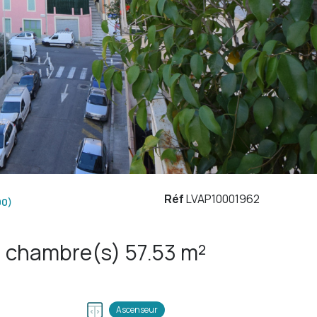
Réf
LVAP10001962
00)
Appartement 3 pièce(s) 2 chambre(s) 57.53 m²
Ascenseur