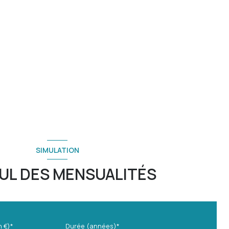
SIMULATION
UL DES MENSUALITÉS
n €)*
Durée (années)*