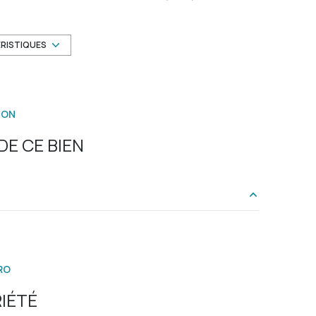
Chauffage collectif : chaudière (fioul)
exposition Nord-Sud
ÉRISTIQUES
4ème étage
ION
ascenseur
E CE BIEN
cave
interphone
20.6 m²
13.64 m²
RO
11.63 m²
IÉTÉ
6.69 m²