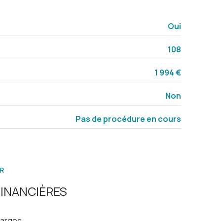
2.60 m²
Oui
1.30 m²
108
1.00 m²
1 994 €
Non
Pas de procédure en cours
R
INANCIÈRES
arges