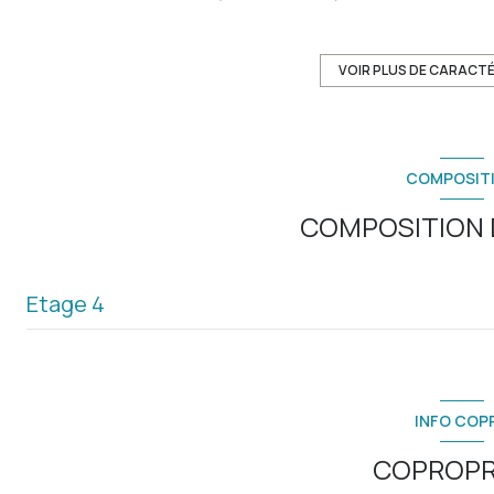
cuisine américaine (semi-équipée)
1 garage(s)
VOIR PLUS DE CARACT
5 niveau(x)
COMPOSIT
5 étage(s)
COMPOSITION D
vue Rue
Etage 4
balcon
quartier ST ROCH
salon/sejour
chambre
INFO COP
chambre
COPROPR
entrée