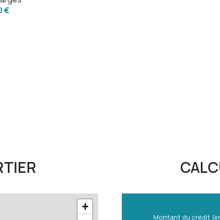
0 €
RTIER
CALC
+
Montant du crédit (e