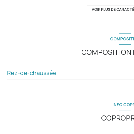
exposition Nord-Sud
VOIR PLUS DE CARACT
6 étage(s)
COMPOSIT
vue Ville et jardin
COMPOSITION D
balcon
Rez-de-chaussée
interphone
accès handicapé
salon/sejour
chambre
INFO COP
chambre
COPROPR
salle de bain