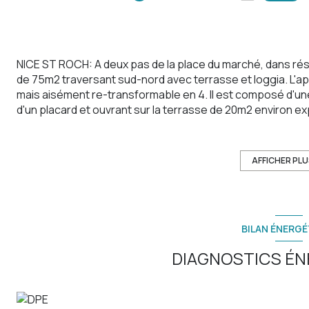
NICE ST ROCH: A deux pas de la place du marché, dans ré
de 75m2 traversant sud-nord avec terrasse et loggia. L'
mais aisément re-transformable en 4. Il est composé d'un
d'un placard et ouvrant sur la terrasse de 20m2 environ e
loggia de 5m2 environ donnant sur le jardin de la copropr
jardin, d'un cellier, d'une salle de bain et d'un WC indépen
parking.
AFFICHER PL
Les informations sur les risques auxquels ce bien est expo
BILAN ÉNERGÉ
DIAGNOSTICS ÉN