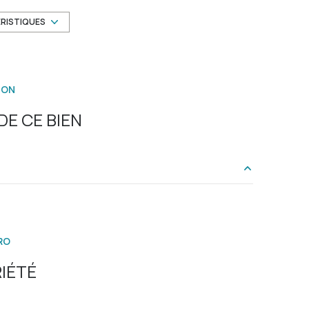
1er étage
ÉRISTIQUES
ascenseur
ION
cave
E CE BIEN
terrasse
quartier Saint Roch
32 m²
10 m²
RO
10.5 m²
IÉTÉ
4 m²