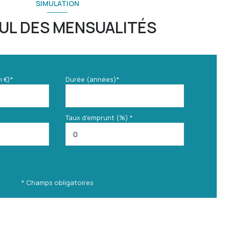
SIMULATION
UL DES MENSUALITÉS
n €)*
Durée (années)*
Taux d'emprunt (%) *
* Champs obligatoires