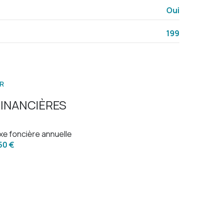
1.16 m²
Oui
8 m²
199
2 m²
R
INANCIÈRES
xe foncière annuelle
150 €