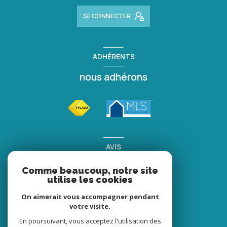
SE CONNECTER
ADHÉRENTS
nous adhérons
AVIS
clients
Comme beaucoup, notre site
utilise les cookies
On aimerait vous accompagner pendant
votre visite.
En poursuivant, vous acceptez l'utilisation des