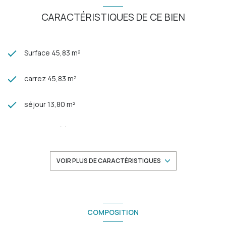
CARACTÉRISTIQUES DE CE BIEN
Surface 45,83 m²
carrez 45,83 m²
séjour 13,80 m²
1 chambre(s)
1 salle(s) de bain
VOIR PLUS DE CARACTÉRISTIQUES
construit en 1940
cuisine séparée (semi-équipée)
COMPOSITION