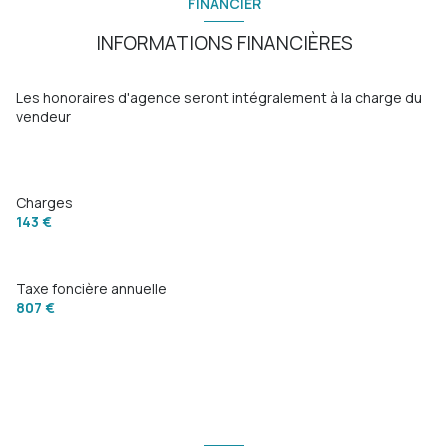
FINANCIER
INFORMATIONS FINANCIÈRES
quartier Saint Roch
Les honoraires d'agence seront intégralement à la charge du
vendeur
Charges
143 €
Taxe foncière annuelle
807 €