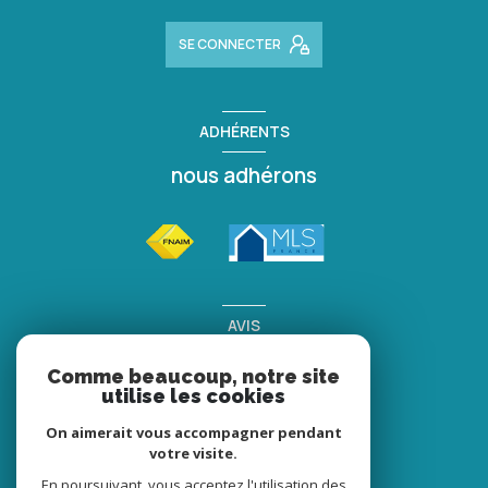
SE CONNECTER
ADHÉRENTS
nous adhérons
AVIS
clients
Comme beaucoup, notre site
utilise les cookies
On aimerait vous accompagner pendant
votre visite.
En poursuivant, vous acceptez l'utilisation des