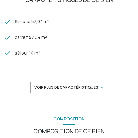
Surface 57,04 m²
carrez 57,04 m²
séjour 14 m²
2 chambre(s)
1 salle(s) de bain
VOIR PLUS DE CARACTÉRISTIQUES
construit en 1965
cuisine séparée (semi-équipée)
COMPOSITION
COMPOSITION DE CE BIEN
Chauffage collectif : radiateur (gaz)