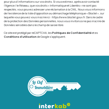
pour plus d’informations sur vos droits. Si vous estimez, après avoir contacté
l'Agence / le Réseau, que vos droits « Informatique et Libertés » ne sont pas
respectés, vous pouvez adresser une réclamation à la CNIL. Nous vous informons
de l’existence de la liste d'opposition au démarchage téléphonique « Bloctel », sur
laquelle vous pouvez vous inscrire ici :
https://www.bloctel.gouv.fr
. Dans le cadre
de la protection des Données personnelles, nous vous invitons à ne pas inscrire de
Données sensibles dans le champ de saisie libre.
Ce site est protégé par reCAPTCHA, les
Politiques de Confidentialité
et es
Conditions d'utilisation
de Google s'appliquent.